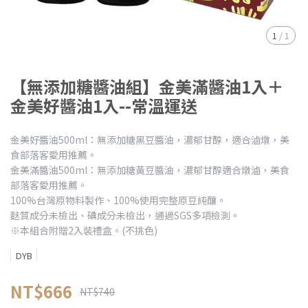
1
/
1
【無添加糖醬油組】金美滿醬油1入＋
金美好醬油1入--常溫運送
金美好醬油500ml：無添加糖黑豆醬油，濃郁甘醇，適合滷燉，美
食部落客愛用推薦。
金美滿醬油500ml：無添加糖黃豆醬油，濃郁甘醇適合燉滷，美食
部落客愛用推薦。
100%台灣原物料製作、100%使用完整原豆純釀。
麩質成分未檢出、碘成分未檢出，通過SGS多項檢測。
※本組合附贈2入裝禮盒。(不挑色)
DYB
NT$666
NT$740