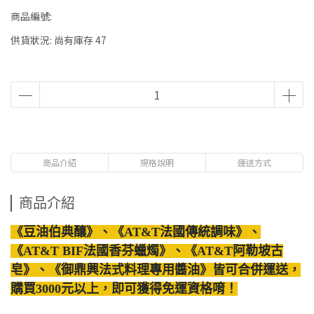
商品編號:
供貨狀況:
尚有庫存 47
商品介紹
規格說明
運送方式
商品介紹
《豆油伯典釀》、《AT&T法國傳統調味》、
《AT&T BIF法國香芬蠟燭》、《AT&T阿勒坡古
皂》、《御鼎興法式料理專用醬油》皆可合併運送，
購買3000元以上，即可獲得免運資格唷！