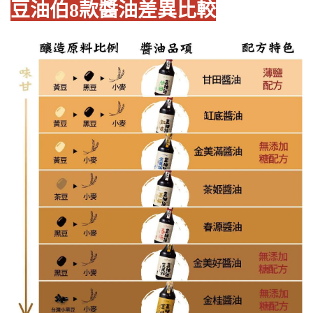
豆油伯8款醬油差異比較