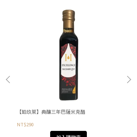
預購
NT
法國
【鉑玖萊】典釀三年巴薩米克醋
NT$290