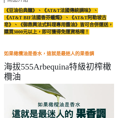
《豆油伯典釀》、《AT&T法國傳統調味》、
《AT&T BIF法國香芬蠟燭》、《AT&T阿勒坡古
皂》、《御鼎興法式料理專用醬油》皆可合併運送，
購買3000元以上，即可獲得免運資格唷！
如果橄欖油是香水，這就是最迷人的果香調
海拔555Arbequina特級初榨橄
欖油