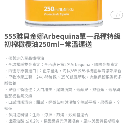
1
/
1
555雅貝金娜Arbequina單一品種特級
初榨橄欖油250ml--常溫運送
．帶著走的精品橄欖油
．全球權威雙金肯定：全西班牙第2名Arbequina、國際金獎肯定
．西班牙原裝進口 |：正宗產地，海拔555公尺橄欖園孕育濃郁果香
．早收冷壓工藝：24小時鮮採、25°C低溫萃取，完整保留果香與多
酚營養
．果香平衡極佳：入口甜美、尾韻清爽，青蘋果、熟香蕉、青草與
番茄梗香氣交織
．口感滑順清爽：甜感、輕微苦味與溫和辛辣感平衡，果香高、辛
辣低
．多用途料理：生飲、涼拌、煎烤、炒煮皆適合
．出廠油酸 ≤ 0.2%，精品級避光保護瓶身，風味與品質長期穩定