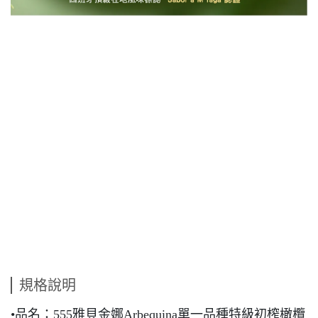
規格說明
•品名：555雅貝金娜Arbequina單一品種特級初榨橄欖