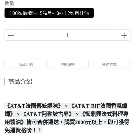
數量
100%橄欖油+5%月桂油+12%月桂油
商品介紹
規格說明
運送方式
商品介紹
《AT&T法國傳統調味》、《AT&T BIF法國香氛蠟
燭》、《AT&T阿勒坡古皂》、《御鼎興法式料理專
用醬油》皆可合併運送，購買2000元以上，即可獲得
免運資格唷！！