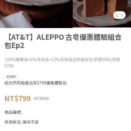
1
/
5
【AT&T】ALEPPO 古皂優惠體驗組合
包Ep2
100%橄欖油+5%月桂油+12%月桂油古皂組合包 原價$960,特惠
$799
KYMY
純天然阿勒坡古皂$799優惠體驗包
NT$799
NT$960
商品編號:
供貨狀況:
庫存不足